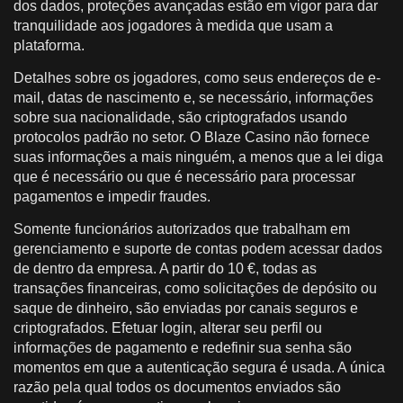
dos dados, proteções avançadas estão em vigor para dar
tranquilidade aos jogadores à medida que usam a
plataforma.
Detalhes sobre os jogadores, como seus endereços de e-
mail, datas de nascimento e, se necessário, informações
sobre sua nacionalidade, são criptografados usando
protocolos padrão no setor. O Blaze Casino não fornece
suas informações a mais ninguém, a menos que a lei diga
que é necessário ou que é necessário para processar
pagamentos e impedir fraudes.
Somente funcionários autorizados que trabalham em
gerenciamento e suporte de contas podem acessar dados
de dentro da empresa. A partir do 10 €, todas as
transações financeiras, como solicitações de depósito ou
saque de dinheiro, são enviadas por canais seguros e
criptografados. Efetuar login, alterar seu perfil ou
informações de pagamento e redefinir sua senha são
momentos em que a autenticação segura é usada. A única
razão pela qual todos os documentos enviados são