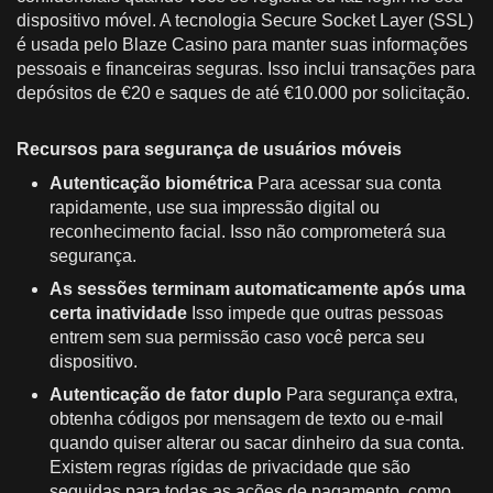
dispositivo móvel. A tecnologia Secure Socket Layer (SSL)
é usada pelo Blaze Casino para manter suas informações
pessoais e financeiras seguras. Isso inclui transações para
depósitos de €20 e saques de até €10.000 por solicitação.
Recursos para segurança de usuários móveis
Autenticação biométrica
Para acessar sua conta
rapidamente, use sua impressão digital ou
reconhecimento facial. Isso não comprometerá sua
segurança.
As sessões terminam automaticamente após uma
certa inatividade
Isso impede que outras pessoas
entrem sem sua permissão caso você perca seu
dispositivo.
Autenticação de fator duplo
Para segurança extra,
obtenha códigos por mensagem de texto ou e-mail
quando quiser alterar ou sacar dinheiro da sua conta.
Existem regras rígidas de privacidade que são
seguidas para todas as ações de pagamento, como