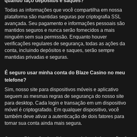
quando faço depósitos e saques?
Todas as informações que você compartilha em nossa
plataforma são mantidas seguras por criptografia SSL
avançada. Seu pagamento e informações pessoais são
mantidos seguros e nunca serão fornecidos a mais
ninguém sem sua permissão. Enquanto houver
verificações regulares de segurança, todas as ações da
conta, incluindo depósitos e saques, serão sempre
mantidas privadas e seguras.
É seguro usar minha conta do Blaze Casino no meu
telefone?
Sim, nosso site para dispositivos móveis e aplicativo
seguem as mesmas regras de segurança do nosso site
para desktop. Cada login e transação em um dispositivo
móvel é criptografado. Em qualquer dispositivo, você
também deve ativar a autenticação de dois fatores para
tornar sua conta ainda mais segura.