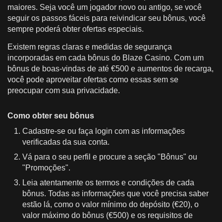
maiores. Seja você um jogador novo ou antigo, se você
seguir os passos fáceis para reivindicar seu bônus, você
sempre poderá obter ofertas especiais.
Existem regras claras e medidas de segurança
incorporadas em cada bônus do Blaze Casino. Com um
bônus de boas-vindas de até €500 e aumentos de recarga,
você pode aproveitar ofertas como essas sem se
preocupar com sua privacidade.
Como obter seu bônus
Cadastre-se ou faça login com as informações
verificadas da sua conta.
Vá para o seu perfil e procure a seção "Bônus" ou
"Promoções".
Leia atentamente os termos e condições de cada
bônus. Todas as informações que você precisa saber
estão lá, como o valor mínimo do depósito (€20), o
valor máximo do bônus (€500) e os requisitos de