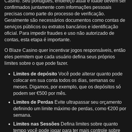
Casino. Seu português, endereço atual e idade devem ser
confirmados juntamente com informações pessoais
precisas como parte do processo de verificação.
Geralmente são necessários documentos como contas de
serviços públicos ou extratos bancários e identificação
oficial. Para impedir fraudes e uso não autorizado de
contas, esta etapa é importante.
O Blaze Casino quer incentivar jogos responsáveis, então
eles permitem que cada usuário defina seus próprios
limites sobre o que pode fazer.
Limites de depósito
Você pode alterar quanto pode
colocar em sua conta todos os dias, semanas ou
meses. Digamos, por exemplo, que os depósitos só
podem ser €500 por mês.
Limites de Perdas
Evite ultrapassar seu orçamento
definindo um limite máximo de perdas, como €200 por
semana.
Limites nas Sessões
Defina limites sobre quanto
tempo você pode jogar para ter mais controle sobre