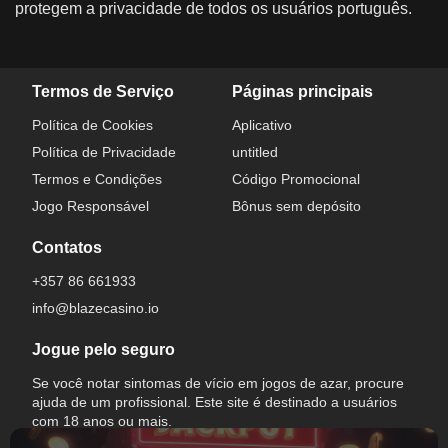
protegem a privacidade de todos os usuários português.
Termos de Serviço
Páginas principais
Política de Cookies
Aplicativo
Política de Privacidade
untitled
Termos e Condições
Código Promocional
Jogo Responsável
Bônus sem depósito
Contatos
+357 86 661933
info@blazecasino.io
Jogue pelo seguro
Se você notar sintomas de vício em jogos de azar, procure
ajuda de um profissional. Este site é destinado a usuários
com 18 anos ou mais.