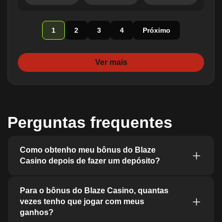
1
2
3
4
Próximo
Ver mais
Perguntas frequentes
Como obtenho meu bônus do Blaze
Casino depois de fazer um depósito?
Para o bônus do Blaze Casino, quantas
vezes tenho que jogar com meus
ganhos?