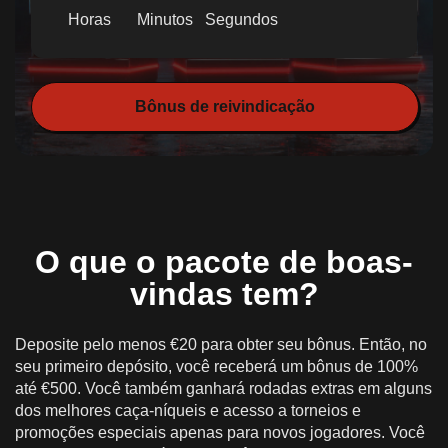
Horas
Minutos
Segundos
Bônus de reivindicação
O que o pacote de boas-
vindas tem?
Deposite pelo menos €20 para obter seu bônus. Então, no
seu primeiro depósito, você receberá um bônus de 100%
até €500. Você também ganhará rodadas extras em alguns
dos melhores caça-níqueis e acesso a torneios e
promoções especiais apenas para novos jogadores. Você