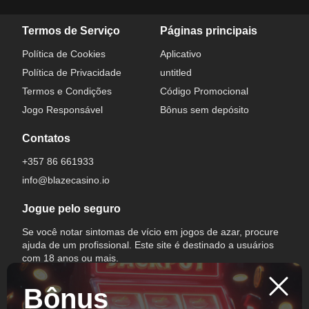
Termos de Serviço
Páginas principais
Política de Cookies
Aplicativo
Política de Privacidade
untitled
Termos e Condições
Código Promocional
Jogo Responsável
Bônus sem depósito
Contatos
+357 86 661933
info@blazecasino.io
Jogue pelo seguro
Se você notar sintomas de vício em jogos de azar, procure
ajuda de um profissional. Este site é destinado a usuários
com 18 anos ou mais.
Bônus