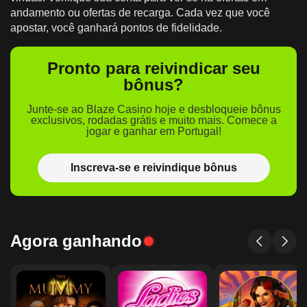
andamento ou ofertas de recarga. Cada vez que você
apostar, você ganhará pontos de fidelidade.
Pronto para reivindicar seu
bônus?
Junte-se ao Blaze Casino hoje e desbloqueie bônus
exclusivos, rodadas grátis e muito mais. Comece a
jogar e ganhar em Portugal!
Inscreva-se e reivindique bônus
Agora ganhando