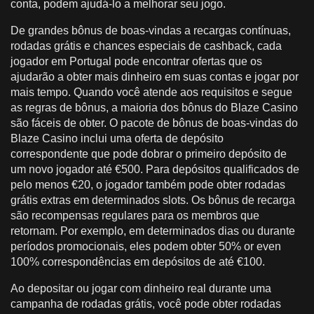
conta, podem ajudá-lo a melhorar seu jogo.
De grandes bônus de boas-vindas a recargas contínuas,
rodadas grátis e chances especiais de cashback, cada
jogador em Portugal pode encontrar ofertas que os
ajudarão a obter mais dinheiro em suas contas e jogar por
mais tempo. Quando você atende aos requisitos e segue
as regras de bônus, a maioria dos bônus do Blaze Casino
são fáceis de obter. O pacote de bônus de boas-vindas do
Blaze Casino inclui uma oferta de depósito
correspondente que pode dobrar o primeiro depósito de
um novo jogador até €500. Para depósitos qualificados de
pelo menos €20, o jogador também pode obter rodadas
grátis extras em determinados slots. Os bônus de recarga
são recompensas regulares para os membros que
retornam. Por exemplo, em determinados dias ou durante
períodos promocionais, eles podem obter 50% or even
100% correspondências em depósitos de até €100.
Ao depositar ou jogar com dinheiro real durante uma
campanha de rodadas grátis, você pode obter rodadas