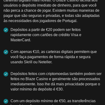
carteiras digitais mais novas. O Blaze Casino facilita aos
usuários o depósito imediato de dinheiro, para que você
não perca a chance de jogar. Existem muitas maneiras de
pagar que são seguras e privadas, e todas são adaptadas
às necessidades dos jogadores de Portugal.
Depósitos a partir de €20 podem ser feitos
rapidamente com cartões de crédito Visa e
MasterCard.
Com apenas €10, as carteiras digitais permitem que
você faça pagamentos de forma rápida e segura
usando Skrill ou Neteller.
Depósitos feitos com criptomoedas também podem ser
feitos no Blaze Casino e geralmente são processados
imediatamente. Isso lhe dá mais privacidade porque o
valor mínimo do depósito é €30.
Com um depósito mínimo de €50, as transferências