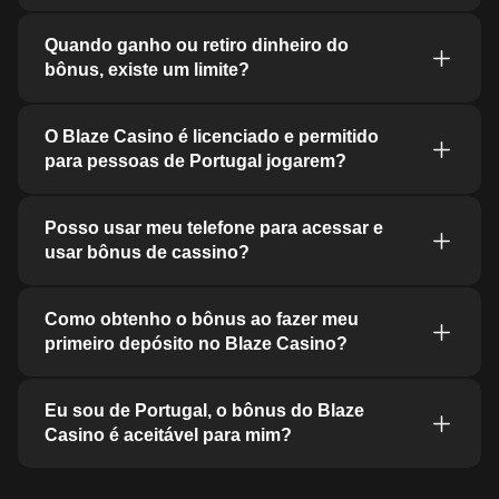
Quando ganho ou retiro dinheiro do
bônus, existe um limite?
O Blaze Casino é licenciado e permitido
para pessoas de Portugal jogarem?
Posso usar meu telefone para acessar e
usar bônus de cassino?
Como obtenho o bônus ao fazer meu
primeiro depósito no Blaze Casino?
Eu sou de Portugal, o bônus do Blaze
Casino é aceitável para mim?