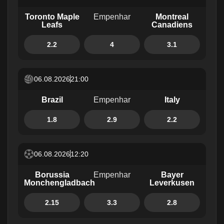
Toronto Maple
Empenhar
Montreal
Leafs
Canadiens
2.2
4
3.1
06.08.2026
21:00
Brazil
Empenhar
Italy
1.8
2.9
2.2
06.08.2026
12:20
Borussia
Empenhar
Bayer
Monchengladbach
Leverkusen
2.15
3.3
2.8