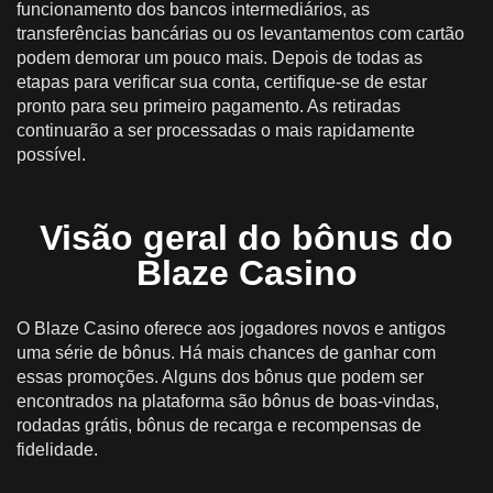
funcionamento dos bancos intermediários, as
transferências bancárias ou os levantamentos com cartão
podem demorar um pouco mais. Depois de todas as
etapas para verificar sua conta, certifique-se de estar
pronto para seu primeiro pagamento. As retiradas
continuarão a ser processadas o mais rapidamente
possível.
Visão geral do bônus do
Blaze Casino
O Blaze Casino oferece aos jogadores novos e antigos
uma série de bônus. Há mais chances de ganhar com
essas promoções. Alguns dos bônus que podem ser
encontrados na plataforma são bônus de boas-vindas,
rodadas grátis, bônus de recarga e recompensas de
fidelidade.