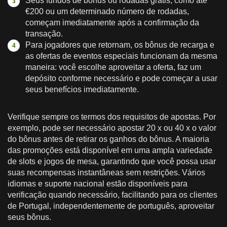
Seus fundos de bônus ou rodadas grátis, como até
€200 ou um determinado número de rodadas,
começam imediatamente após a confirmação da
transação.
Para jogadores que retornam, os bônus de recarga e
as ofertas de eventos especiais funcionam da mesma
maneira: você escolhe aproveitar a oferta, faz um
depósito conforme necessário e pode começar a usar
seus benefícios imediatamente.
Verifique sempre os termos dos requisitos de apostas. Por
exemplo, pode ser necessário apostar 20 x ou 40 x o valor
do bônus antes de retirar os ganhos do bônus. A maioria
das promoções está disponível em uma ampla variedade
de slots e jogos de mesa, garantindo que você possa usar
suas recompensas instantâneas sem restrições. Vários
idiomas e suporte nacional estão disponíveis para
verificação quando necessário, facilitando para os clientes
de Portugal, independentemente de português, aproveitar
seus bônus.