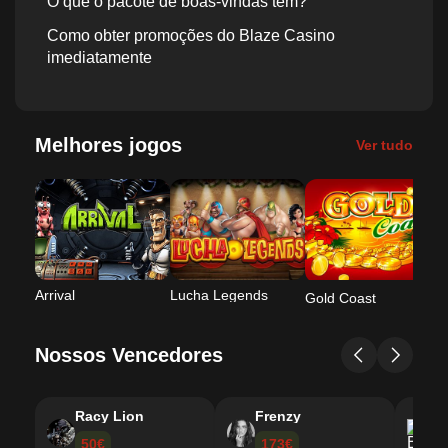
O que o pacote de boas-vindas tem?
Como obter promoções do Blaze Casino
imediatamente
Etapas rápidas de inscrição e verificação de
conta
Melhores jogos
Ver tudo
Como se inscrever no Blaze Casino e ter certeza
de que é real
Métodos de depósito e opções de pagamento no
Blaze Casino
Como funcionam os saques e pagamentos
rápidos
Arrival
Lucha Legends
Gold Coast
S
Como obter seus ganhos
Visão geral do bônus do Blaze Casino
Nossos Vencedores
Tipos de bônus do Blaze Casino
Racy Lion
Frenzy
B
Tarifas
50€
173€